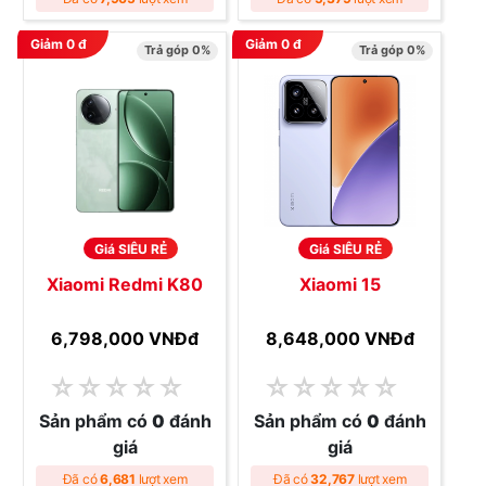
Giảm
0
đ
Giảm
0
đ
Trả góp 0%
Trả góp 0%
Giá SIÊU RẺ
Giá SIÊU RẺ
Xiaomi Redmi K80
Xiaomi 15
6,798,000 VNĐ
đ
8,648,000 VNĐ
đ
☆
☆
☆
☆
☆
☆
☆
☆
☆
☆
Sản phẩm có
0
đánh
Sản phẩm có
0
đánh
giá
giá
Đã có
6,681
lượt xem
Đã có
32,767
lượt xem