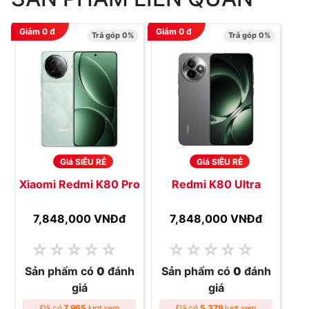
Giảm
0
đ
Giảm
0
đ
Trả góp 0%
Trả góp 0%
Giá SIÊU RẺ
Giá SIÊU RẺ
Xiaomi Redmi K80 Pro
Redmi K80 Ultra
7,848,000 VNĐ
đ
7,848,000 VNĐ
đ
☆
☆
☆
☆
☆
☆
☆
☆
☆
☆
Sản phẩm có
0
đánh
Sản phẩm có
0
đánh
giá
giá
Đã có
7,965
lượt xem
Đã có
5,379
lượt xem