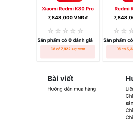
Xiaomi Redmi K80 Pro
Redmi K
7,848,000 VNĐ
đ
7,848,
☆
☆
☆
☆
☆
☆
☆
Sản phẩm có
0
đánh giá
Sản phẩm c
Đã có
7,922
lượt xem
Đã có
5,3
Bài viết
H
Hướng dẫn mua hàng
Liê
Chí
sả
Ch
Ch