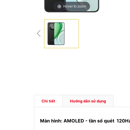
Hover to zoom
Chi tiết
Hướng dẫn sử dụng
Màn hình: AM​OLED - tần số quét 120H