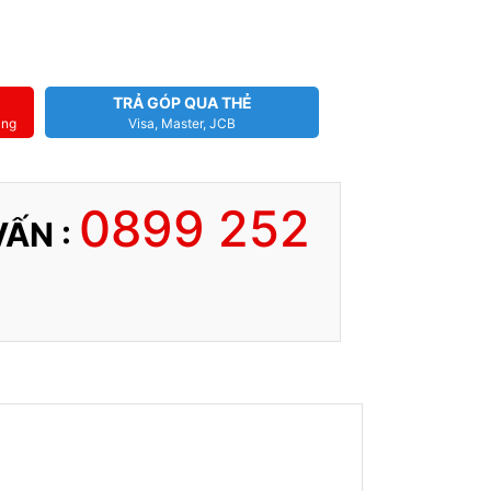
TRẢ GÓP QUA THẺ
àng
Visa, Master, JCB
0899 252
VẤN :