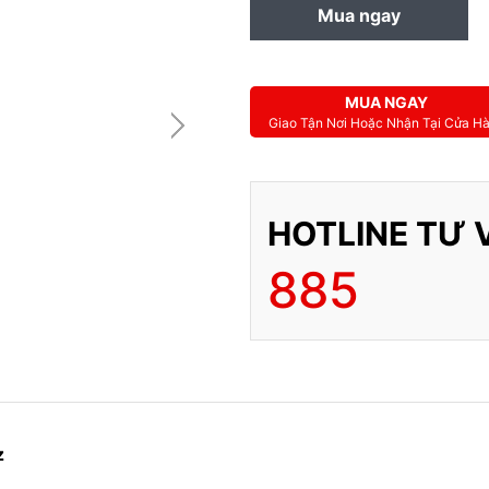
Mua ngay
MUA TRẢ GÓP
MUA NGAY
Giao Tận Nơi Hoặc Nhận Tại Cửa H
HOTLINE TƯ 
885
z