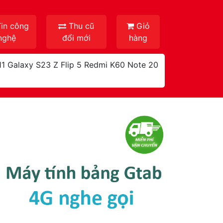
in công
Thu cũ
Giỏ
nghệ
đổi mới
hàng
11
Galaxy S23
Z Flip 5
Redmi K60
Note 20