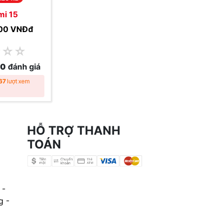
mi 15
00 VNĐ
đ
☆
☆
☆
0
đánh giá
67
lượt xem
HỖ TRỢ THANH
TOÁN
 -
g -