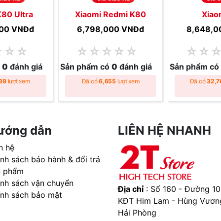
80 Ultra
Xiaomi Redmi K80
Xiao
000 VNĐ
đ
6,798,000 VNĐ
đ
8,648,0
☆
☆
☆
☆
☆
☆
☆
☆
☆
☆
ó
0
đánh giá
Sản phẩm có
0
đánh giá
Sản phẩm có
39
lượt xem
Đã có
6,655
lượt xem
Đã có
32,7
ướng dẫn
LIÊN HỆ NHANH
n hệ
nh sách bảo hành & đổi trả
n phẩm
ính sách vận chuyển
Địa chỉ
: Số 160 - Đường 10
ính sách bảo mật
KĐT Him Lam - Hùng Vươn
Hải Phòng