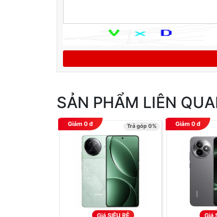
SẢN PHẨM LIÊN QU
Giảm
0
đ
Giảm
0
đ
Trả góp 0%
Giá SIÊU RẺ
Giá 