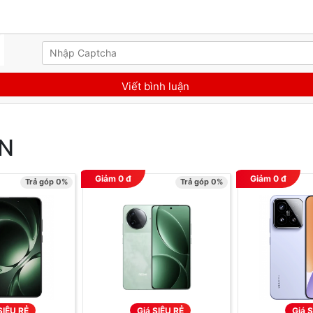
AN
Giảm
0
đ
Giảm
0
đ
Trả góp 0%
Trả góp 0%
SIÊU RẺ
Giá SIÊU RẺ
Giá S