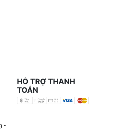
HỖ TRỢ THANH
TOÁN
 -
g -