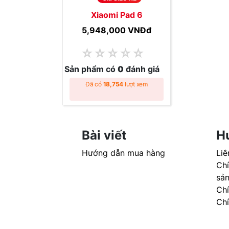
Xiaomi Pad 6
5,948,000 VNĐ
đ
☆
☆
☆
☆
☆
Sản phẩm có
0
đánh giá
Đã có
18,754
lượt xem
Bài viết
H
Hướng dẫn mua hàng
Liê
Chí
sả
Ch
Ch