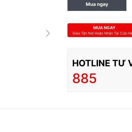
Mua ngay
MUA TRẢ GÓP
MUA NGAY
Giao Tận Nơi Hoặc Nhận Tại Cửa H
HOTLINE TƯ 
885