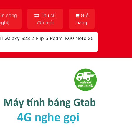
in công
Thu cũ
Giỏ
nghệ
đổi mới
hàng
11
Galaxy S23
Z Flip 5
Redmi K60
Note 20