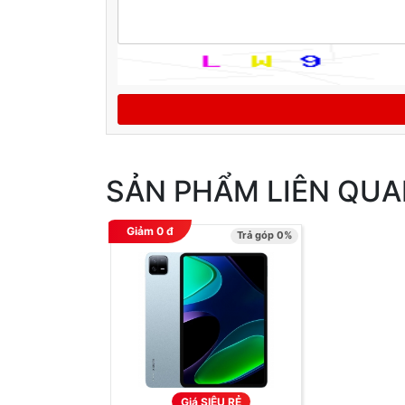
SẢN PHẨM LIÊN QU
Giảm
0
đ
Trả góp 0%
Giá SIÊU RẺ