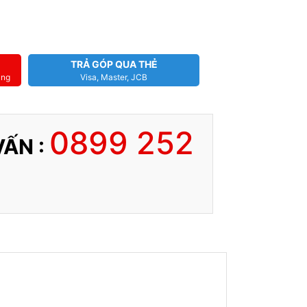
TRẢ GÓP QUA THẺ
àng
Visa, Master, JCB
0899 252
VẤN :