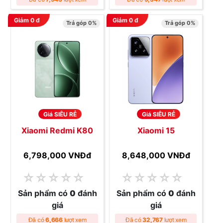
Giảm
0
đ
Giảm
0
đ
Trả góp 0%
Trả góp 0%
Giá SIÊU RẺ
Giá SIÊU RẺ
Xiaomi Redmi K80
Xiaomi 15
6,798,000 VNĐ
đ
8,648,000 VNĐ
đ
☆
☆
☆
☆
☆
☆
☆
☆
☆
☆
Sản phẩm có
0
đánh
Sản phẩm có
0
đánh
giá
giá
Đã có
6,666
lượt xem
Đã có
32,767
lượt xem