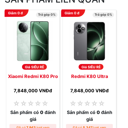
Giảm
0
đ
Giảm
0
đ
Trả góp 0%
Trả góp 0%
Giá SIÊU RẺ
Giá SIÊU RẺ
Xiaomi Redmi K80 Pro
Redmi K80 Ultra
7,848,000 VNĐ
đ
7,848,000 VNĐ
đ
☆
☆
☆
☆
☆
☆
☆
☆
☆
☆
Sản phẩm có
0
đánh
Sản phẩm có
0
đánh
giá
giá
Đã có
7,943
lượt xem
Đã có
5,347
lượt xem