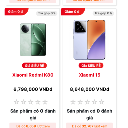
Giảm
0
đ
Giảm
0
đ
Trả góp 0%
Trả góp 0%
Giá SIÊU RẺ
Giá SIÊU RẺ
Xiaomi Redmi K80
Xiaomi 15
6,798,000 VNĐ
đ
8,648,000 VNĐ
đ
☆
☆
☆
☆
☆
☆
☆
☆
☆
☆
Sản phẩm có
0
đánh
Sản phẩm có
0
đánh
giá
giá
Đã có
6,659
lượt xem
Đã có
32,767
lượt xem