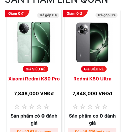
Giảm
0
đ
Giảm
0
đ
Trả góp 0%
Trả góp 0%
Giá SIÊU RẺ
Giá SIÊU RẺ
Xiaomi Redmi K80 Pro
Redmi K80 Ultra
7,848,000 VNĐ
đ
7,848,000 VNĐ
đ
☆
☆
☆
☆
☆
☆
☆
☆
☆
☆
Sản phẩm có
0
đánh
Sản phẩm có
0
đánh
giá
giá
Đã có
7,924
lượt xem
Đã có
5,339
lượt xem