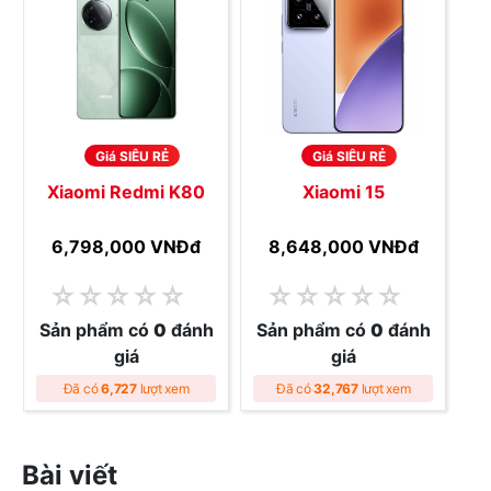
Giá SIÊU RẺ
Giá SIÊU RẺ
Xiaomi Redmi K80
Xiaomi 15
6,798,000 VNĐ
đ
8,648,000 VNĐ
đ
☆
☆
☆
☆
☆
☆
☆
☆
☆
☆
Sản phẩm có
0
đánh
Sản phẩm có
0
đánh
giá
giá
Đã có
6,727
lượt xem
Đã có
32,767
lượt xem
Bài viết