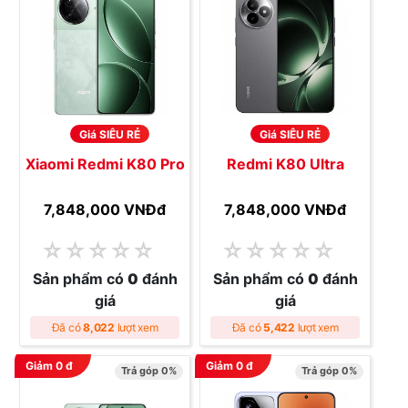
Giá SIÊU RẺ
Giá SIÊU RẺ
Xiaomi Redmi K80 Pro
Redmi K80 Ultra
7,848,000 VNĐ
đ
7,848,000 VNĐ
đ
☆
☆
☆
☆
☆
☆
☆
☆
☆
☆
Sản phẩm có
0
đánh
Sản phẩm có
0
đánh
giá
giá
Đã có
8,022
lượt xem
Đã có
5,422
lượt xem
Giảm
0
đ
Giảm
0
đ
Trả góp 0%
Trả góp 0%