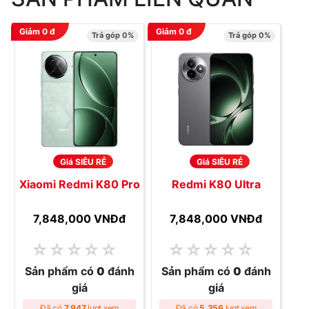
Giảm
0
đ
Giảm
0
đ
Trả góp 0%
Trả góp 0%
Giá SIÊU RẺ
Giá SIÊU RẺ
Xiaomi Redmi K80 Pro
Redmi K80 Ultra
7,848,000 VNĐ
đ
7,848,000 VNĐ
đ
☆
☆
☆
☆
☆
☆
☆
☆
☆
☆
Sản phẩm có
0
đánh
Sản phẩm có
0
đánh
giá
giá
Đã có
7,947
lượt xem
Đã có
5,356
lượt xem