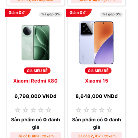
Giảm
0
đ
Giảm
0
đ
Trả góp 0%
Trả góp 0%
Giá SIÊU RẺ
Giá SIÊU RẺ
Xiaomi Redmi K80
Xiaomi 15
6,798,000 VNĐ
đ
8,648,000 VNĐ
đ
☆
☆
☆
☆
☆
☆
☆
☆
☆
☆
Sản phẩm có
0
đánh
Sản phẩm có
0
đánh
giá
giá
Đã có
6,669
lượt xem
Đã có
32,767
lượt xem