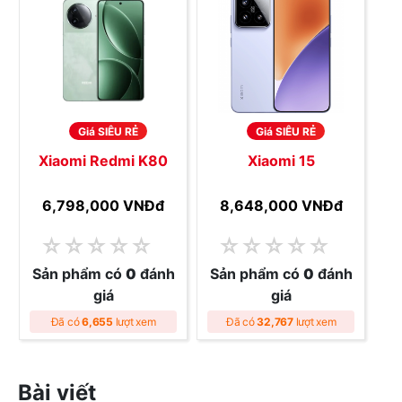
Giá SIÊU RẺ
Giá SIÊU RẺ
Xiaomi Redmi K80
Xiaomi 15
6,798,000 VNĐ
đ
8,648,000 VNĐ
đ
☆
☆
☆
☆
☆
☆
☆
☆
☆
☆
Sản phẩm có
0
đánh
Sản phẩm có
0
đánh
giá
giá
Đã có
6,655
lượt xem
Đã có
32,767
lượt xem
Bài viết