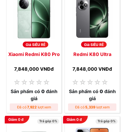
Giá SIÊU RẺ
Giá SIÊU RẺ
Xiaomi Redmi K80 Pro
Redmi K80 Ultra
7,848,000 VNĐ
đ
7,848,000 VNĐ
đ
☆
☆
☆
☆
☆
☆
☆
☆
☆
☆
Sản phẩm có
0
đánh
Sản phẩm có
0
đánh
giá
giá
Đã có
7,922
lượt xem
Đã có
5,339
lượt xem
Giảm
0
đ
Giảm
0
đ
Trả góp 0%
Trả góp 0%