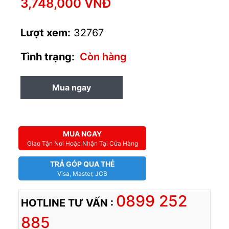
3,748,000 VNĐ
Lượt xem:
32767
Tình trạng:
Còn hàng
Mua ngay
MUA TRẢ GÓP
MUA NGAY
Giao Tận Nơi Hoặc Nhận Tại Cửa Hàng
TRẢ GÓP QUA THẺ
Visa, Master, JCB
0899 252
HOTLINE TƯ VẤN :
885