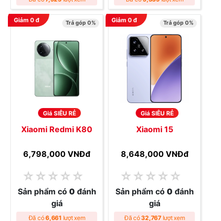
Giảm
0
đ
Giảm
0
đ
Trả góp 0%
Trả góp 0%
Giá SIÊU RẺ
Giá SIÊU RẺ
Xiaomi Redmi K80
Xiaomi 15
6,798,000 VNĐ
đ
8,648,000 VNĐ
đ
☆
☆
☆
☆
☆
☆
☆
☆
☆
☆
Sản phẩm có
0
đánh
Sản phẩm có
0
đánh
giá
giá
Đã có
6,661
lượt xem
Đã có
32,767
lượt xem