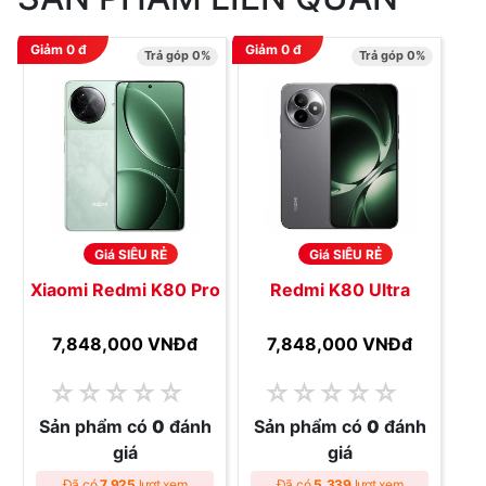
Giảm
0
đ
Giảm
0
đ
Trả góp 0%
Trả góp 0%
Giá SIÊU RẺ
Giá SIÊU RẺ
Xiaomi Redmi K80 Pro
Redmi K80 Ultra
7,848,000 VNĐ
đ
7,848,000 VNĐ
đ
☆
☆
☆
☆
☆
☆
☆
☆
☆
☆
Sản phẩm có
0
đánh
Sản phẩm có
0
đánh
giá
giá
Đã có
7,925
lượt xem
Đã có
5,339
lượt xem