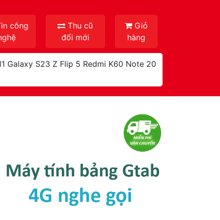
in công
Thu cũ
Giỏ
nghệ
đổi mới
hàng
11
Galaxy S23
Z Flip 5
Redmi K60
Note 20