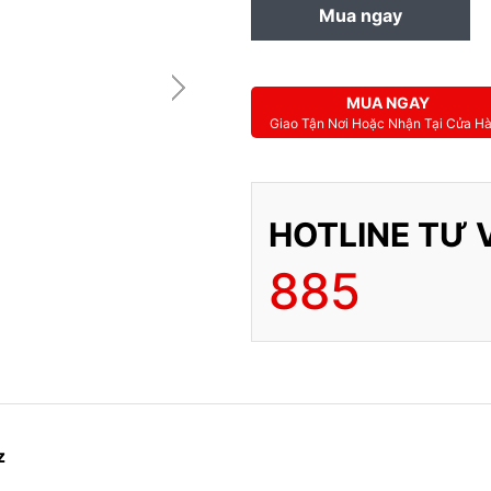
Mua ngay
MUA TRẢ GÓP
MUA NGAY
Giao Tận Nơi Hoặc Nhận Tại Cửa H
HOTLINE TƯ 
885
z