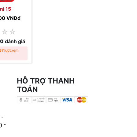
mi 15
00 VNĐ
đ
☆
☆
☆
0
đánh giá
67
lượt xem
HỖ TRỢ THANH
TOÁN
 -
g -