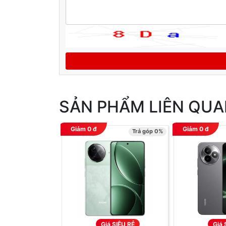
SẢN PHẨM LIÊN QU
Giảm
0
đ
Giảm
0
đ
Trả góp 0%
Giá SIÊU RẺ
Giá 