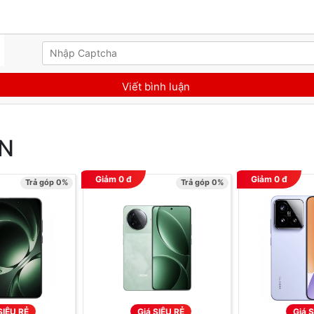
AN
Giảm
0
đ
Giảm
0
đ
Trả góp 0%
Trả góp 0%
SIÊU RẺ
Giá SIÊU RẺ
Giá S