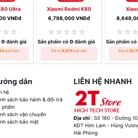
80 Ultra
Xiaomi Redmi K80
Xiao
000 VNĐ
đ
6,798,000 VNĐ
đ
8,648,0
☆
☆
☆
☆
☆
☆
☆
☆
☆
☆
ó
0
đánh giá
Sản phẩm có
0
đánh giá
Sản phẩm có
63
lượt xem
Đã có
6,670
lượt xem
Đã có
32,7
ướng dẫn
LIÊN HỆ NHANH
n hệ
nh sách bảo hành & đổi trả
n phẩm
ính sách vận chuyển
Địa chỉ
: Số 160 - Đường 10
ính sách bảo mật
KĐT Him Lam - Hùng Vươn
Hải Phòng