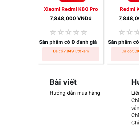
Xiaomi Redmi K80 Pro
Redmi K
7,848,000 VNĐ
đ
7,848,
☆
☆
☆
☆
☆
☆
☆
Sản phẩm có
0
đánh giá
Sản phẩm c
Đã có
7,949
lượt xem
Đã có
5,3
Bài viết
H
Hướng dẫn mua hàng
Liê
Chí
sả
Ch
Ch