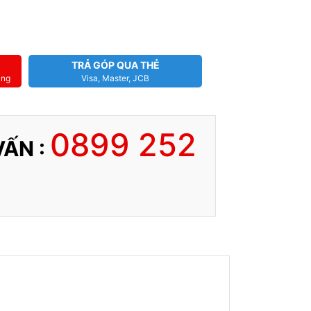
TRẢ GÓP QUA THẺ
àng
Visa, Master, JCB
0899 252
VẤN :