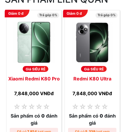
Giảm
0
đ
Giảm
0
đ
Trả góp 0%
Trả góp 0%
Giá SIÊU RẺ
Giá SIÊU RẺ
Xiaomi Redmi K80 Pro
Redmi K80 Ultra
7,848,000 VNĐ
đ
7,848,000 VNĐ
đ
☆
☆
☆
☆
☆
☆
☆
☆
☆
☆
Sản phẩm có
0
đánh
Sản phẩm có
0
đánh
giá
giá
Đã có
7,924
lượt xem
Đã có
5,339
lượt xem