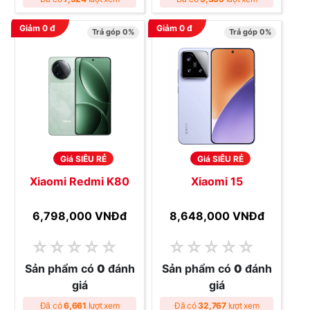
Giảm
0
đ
Giảm
0
đ
Trả góp 0%
Trả góp 0%
Giá SIÊU RẺ
Giá SIÊU RẺ
Xiaomi Redmi K80
Xiaomi 15
6,798,000 VNĐ
đ
8,648,000 VNĐ
đ
☆
☆
☆
☆
☆
☆
☆
☆
☆
☆
Sản phẩm có
0
đánh
Sản phẩm có
0
đánh
giá
giá
Đã có
6,661
lượt xem
Đã có
32,767
lượt xem