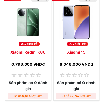
Giá SIÊU RẺ
Giá SIÊU RẺ
Xiaomi Redmi K80
Xiaomi 15
6,798,000 VNĐ
đ
8,648,000 VNĐ
đ
☆
☆
☆
☆
☆
☆
☆
☆
☆
☆
Sản phẩm có
0
đánh
Sản phẩm có
0
đánh
giá
giá
Đã có
6,654
lượt xem
Đã có
32,767
lượt xem