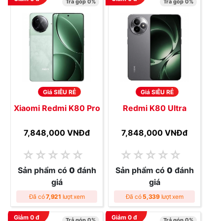
Trả góp 0%
Trả góp 0%
Giá SIÊU RẺ
Giá SIÊU RẺ
Xiaomi Redmi K80 Pro
Redmi K80 Ultra
7,848,000 VNĐ
đ
7,848,000 VNĐ
đ
☆
☆
☆
☆
☆
☆
☆
☆
☆
☆
Sản phẩm có
0
đánh
Sản phẩm có
0
đánh
giá
giá
Đã có
7,921
lượt xem
Đã có
5,339
lượt xem
Giảm
0
đ
Giảm
0
đ
Trả góp 0%
Trả góp 0%