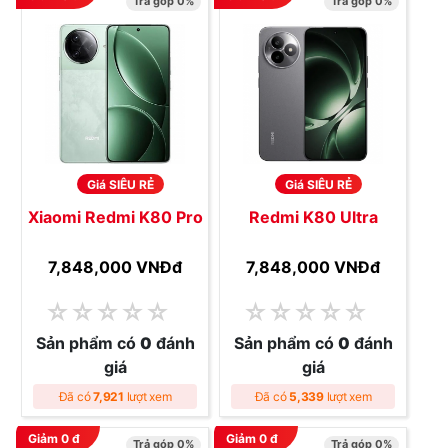
Trả góp 0%
Trả góp 0%
Giá SIÊU RẺ
Giá SIÊU RẺ
Xiaomi Redmi K80 Pro
Redmi K80 Ultra
7,848,000 VNĐ
đ
7,848,000 VNĐ
đ
☆
☆
☆
☆
☆
☆
☆
☆
☆
☆
Sản phẩm có
0
đánh
Sản phẩm có
0
đánh
giá
giá
Đã có
7,921
lượt xem
Đã có
5,339
lượt xem
Giảm
0
đ
Giảm
0
đ
Trả góp 0%
Trả góp 0%