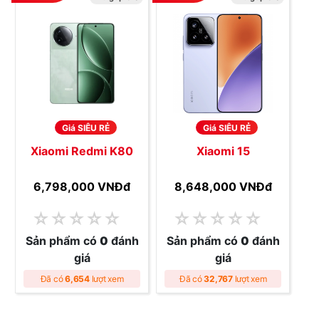
Giá SIÊU RẺ
Giá SIÊU RẺ
Xiaomi Redmi K80
Xiaomi 15
6,798,000 VNĐ
đ
8,648,000 VNĐ
đ
☆
☆
☆
☆
☆
☆
☆
☆
☆
☆
Sản phẩm có
0
đánh
Sản phẩm có
0
đánh
giá
giá
Đã có
6,654
lượt xem
Đã có
32,767
lượt xem